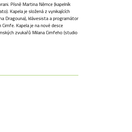
rani. Písně Martina Němce (kapelník
). Kapela je složená z vynikajících
ana Dragouna), klávesista a programátor
n Cimfe. Kapela je na nové desce
emských zvukařů Milana Cimfeho (studio