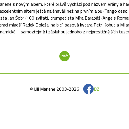
 Marlene s novým albem, které právě vychází pod názvem Vrány a hav
elentním altem ještě naléhavěji než na prvním albu (Tango desolato
rista Jan Šobr (100 zvířat), trumpetista Míra Barabáš (Angels Rom
aci mladší Radek Doležal na bicí, basová kytara Petr Kohut a Mila
ynamické – samozřejmě i zásluhou jednoho z nejprestižnějších tuz
zpět
© Lili Marlene 2003-2026
BZ