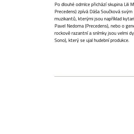
Po dlouhé odmlce přichází skupina Lili
Precedens) zpívá Dáša Součková svým exc
muzikantů, kterými jsou například kyta
Pavel Nedoma (Precedens), nebo o gener
rockově razantní a snímky jsou velmi d
Sono), který se ujal hudební produkce.