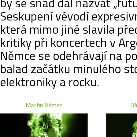
by se snad dal nazvat „fut
Seskupení vévodí expresivn
která mimo jiné slavila př
kritiky při koncertech v Ar
Němce se odehrávají na p
balad začátku minulého st
elektroniky a rocku.
Martin Němec
Dá