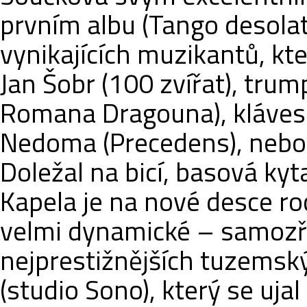
prvním albu (Tango desolat
vynikajících muzikantů, kte
Jan Šobr (100 zvířat), tru
Romana Dragouna), klávesi
Nedoma (Precedens), nebo 
Doležal na bicí, basová kyt
Kapela je na nové desce ro
velmi dynamické – samozř
nejprestižnějších tuzemsk
(studio Sono), který se uja