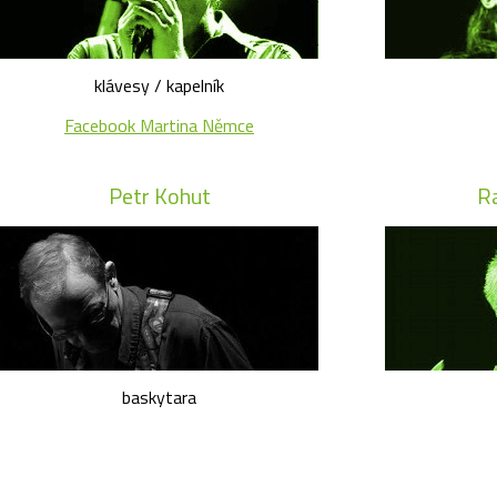
klávesy / kapelník
Facebook Martina Němce
Petr Kohut
R
baskytara