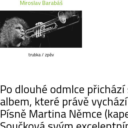
Miroslav Barabáš
trubka / zpěv
Po dlouhé odmlce přichází 
albem, které právě vycház
Písně Martina Němce (kape
Součková svým excelentním